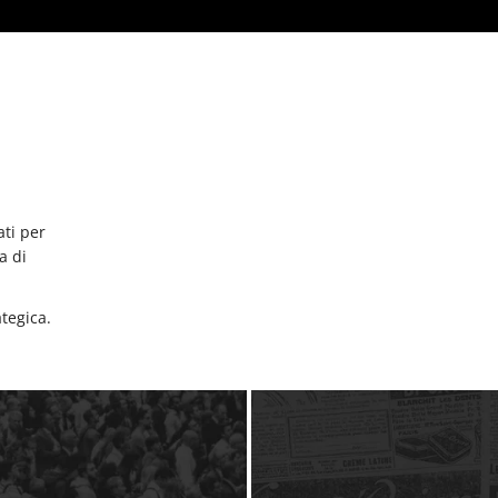
ati per
a di
ategica.