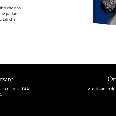
ere.
libri che non
che parlano
ortali che
zzato
Ott
per creare la
TUA
Acquistando due 
X.