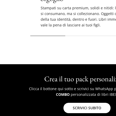
strategico anche quando non possono legg
Stampati su carta premium, solidi e nitidi: 
si consumano, ma si collezionano. Oggetti 
della tua identità, dentro e fuori. Libri imm
vale la pena di lasciare ai tuoi figli.
Crea il tuo pack
personali
Clicca il bottone qui sotto e scrivici su WhatsApp 
COMBO
personalizzata di libri IBE
SCRIVICI SUBITO