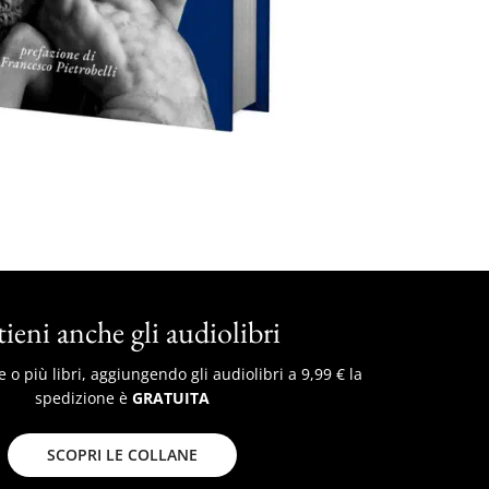
ieni anche gli audiolibri
o più libri, aggiungendo gli audiolibri a 9,99 € la
spedizione è
GRATUITA
SCOPRI LE COLLANE