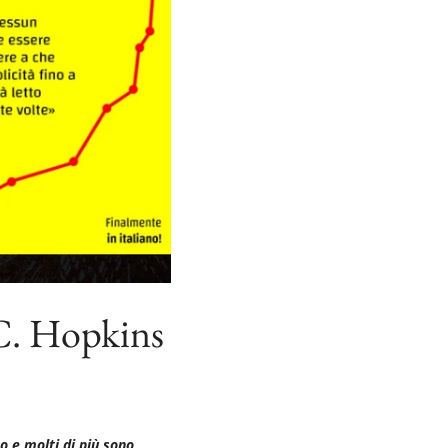
 C. Hopkins
o e molti di più sono