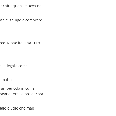
er chiunque si muova nei
osa ci spinge a comprare
produzione italiana 100%
he, allegate come
timabile.
 un periodo in cui la
 trasmettere valore ancora
ale e utile che mai!