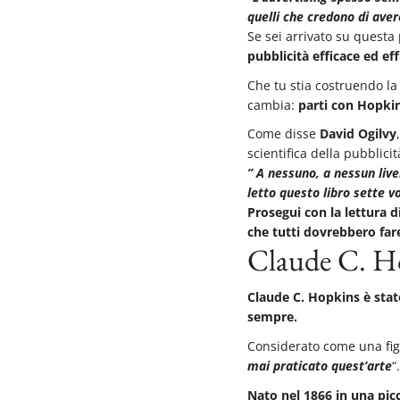
quelli che credono di ave
Se sei arrivato su quest
pubblicità efficace ed eff
Che tu stia costruendo la
cambia:
parti con Hopkin
Come disse
David Ogilvy
scientifica della pubblic
” A nessuno, a nessun liv
letto questo libro sette v
Prosegui con la lettura d
che tutti dovrebbero far
Claude C. Hop
Claude C. Hopkins è stato
sempre.
Considerato come una figu
mai praticato quest’arte
“.
Nato nel 1866 in una picc