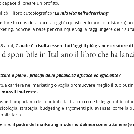
o capace di creare un profitto.
icò il libro autobiografico “
La mia vita nell’advertising
“.
tore lo considera ancora oggi (a quasi cento anni di distanza) una
rketing, nonché la base per chiunque voglia raggiungere dei risultat
66 anni,
Claude C. risulta essere tutt’oggi il più grande creatore di
disponibile in Italiano il libro che ha lanci
re a pieno i principi della pubblicità efficace ed efficiente?
 tua carriera nel marketing o voglia promuovere meglio il tuo busi
muoviti sul resto.
spetti importanti della pubblicità, tra cui come le leggi pubblicitar
, psicologia, strategia, budgeting e argomenti più avanzati come la 
blicitaria.
 tempo
il padre del marketing moderno delinea come ottenere (e m