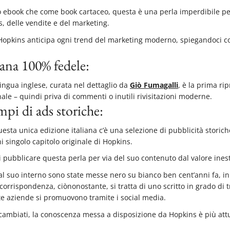
to ebook che come book cartaceo, questa è una perla imperdibile p
s, delle vendite e del marketing.
Hopkins anticipa ogni trend del marketing moderno, spiegandoci c
iana 100% fedele:
ingua inglese, curata nel dettaglio da
Giò Fumagalli
, è la prima ri
nale – quindi priva di commenti o inutili rivisitazioni moderne.
mpi di ads storiche:
esta unica edizione italiana c’è una selezione di pubblicità storic
i singolo capitolo originale di Hopkins.
 pubblicare questa perla per via del suo contenuto dal valore ines
al suo interno sono state messe nero su bianco ben cent’anni fa, in
 corrispondenza, ciònonostante, si tratta di uno scritto in grado di
lte aziende si promuovono tramite i social media.
ambiati, la conoscenza messa a disposizione da Hopkins è più attu