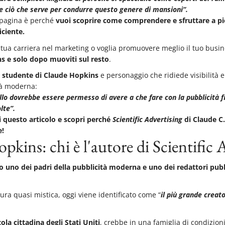
re ciò che serve per condurre questo genere di mansioni
“.
a pagina è perché
vuoi scoprire come comprendere e sfruttare a pie
iciente.
 tua carriera nel marketing o voglia promuovere meglio il tuo busin
s e solo dopo muoviti sul resto
.
,
studente di Claude Hopkins
e personaggio che ridiede visibilità e
ità moderna:
ello dovrebbe essere permesso di avere a che fare con la pubblicità 
olte”.
i questo articolo e scopri perché
Scientific Advertising
di Claude C
e!
kins: chi è l'autore di Scientific 
 uno dei padri della pubblicità moderna e uno dei redattori pubbl
ra quasi mistica, oggi viene identificato come “
il più grande creat
ola cittadina degli Stati Uniti
, crebbe in una famiglia di condizion