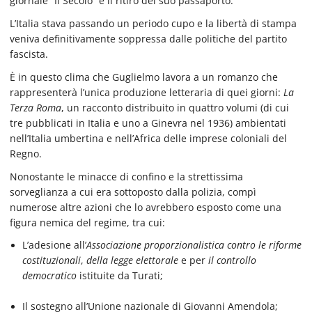
giornale “Il Secolo” e il ritiro del suo passaporto.
L’Italia stava passando un periodo cupo e la libertà di stampa
veniva definitivamente soppressa dalle politiche del partito
fascista.
È in questo clima che Guglielmo lavora a un romanzo che
rappresenterà l’unica produzione letteraria di quei giorni:
La
Terza Roma
, un racconto distribuito in quattro volumi (di cui
tre pubblicati in Italia e uno a Ginevra nel 1936) ambientati
nell’Italia umbertina e nell’Africa delle imprese coloniali del
Regno.
Nonostante le minacce di confino e la strettissima
sorveglianza a cui era sottoposto dalla polizia, compì
numerose altre azioni che lo avrebbero esposto come una
figura nemica del regime, tra cui:
L’adesione all’
Associazione proporzionalistica contro le riforme
costituzionali
,
della legge elettorale
e per
il controllo
democratico
istituite da Turati;
Il sostegno all’Unione nazionale di Giovanni Amendola;