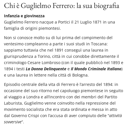
Chi è Guglielmo Ferrero: la sua biografia
Infanzia e giovinezza
Guglielmo Ferrero nacque a Portici il 21 Luglio 1871 in una
famiglia di origini piemontesi.
Non si conosce molto su di lui prima del compimento del
ventesimo compleanno a parte i suoi studi in Toscana:
sappiamo tuttavia che nel 1891 conseguì una laurea in
giurisprudenza a Torino, città in cui conobbe direttamente il
criminologo Cesare Lombroso (con il quale pubblicò nel 1893 e
1894 i testi
La Donna Delinquente
e
Il Mondo Criminale Italiano
)
e
una laurea in lettere nella città di Bologna.
Episodio centrale della vita di Ferrero è l’arresto del 1894: in
occasione del suo ritorno nel capoluogo piemontese in seguito
al viaggio a Londra e all’incontro con dei membri del Partito
Laburista, Guglielmo venne coinvolto nella repressione del
movimento socialista che era stata ordinata e messa in atto
dal Governo Crispi con l’accusa di aver compiuto delle “
attività
sovversive
“.