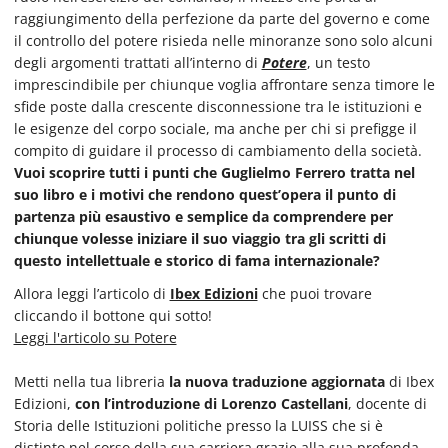
raggiungimento della perfezione da parte del governo e come
il controllo del potere risieda nelle minoranze sono solo alcuni
degli argomenti trattati all’interno di
Potere
, un testo
imprescindibile per chiunque voglia affrontare senza timore le
sfide poste dalla crescente disconnessione tra le istituzioni e
le esigenze del corpo sociale, ma anche per chi si prefigge il
compito di guidare il processo di cambiamento della società.
Vuoi scoprire tutti i punti che Guglielmo Ferrero tratta nel
suo libro e i motivi che rendono quest’opera il punto di
partenza più esaustivo e semplice da comprendere per
chiunque volesse iniziare il suo viaggio tra gli scritti di
questo intellettuale e storico di fama internazionale?
Allora leggi l’articolo di
Ibex Edizioni
che puoi trovare
cliccando il bottone qui sotto!
Leggi l'articolo su Potere
Metti nella tua libreria
la nuova traduzione aggiornata
di Ibex
Edizioni,
con l’introduzione di Lorenzo Castellani
, docente di
Storia delle Istituzioni politiche presso la LUISS che si è
distinto nel corso della sua carriera grazie alla sua profonda