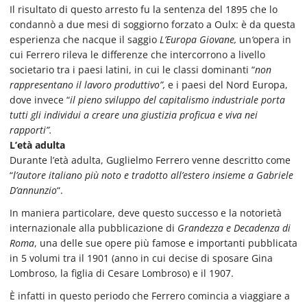
Il risultato di questo arresto fu la sentenza del 1895 che lo
condannò a due mesi di soggiorno forzato a Oulx: è da questa
esperienza che nacque il saggio
L’Europa Giovane,
un
‘
opera in
cui Ferrero rileva le differenze che intercorrono a livello
societario tra i paesi latini, in cui le classi dominanti “
non
rappresentano il lavoro produttivo”,
e i paesi del Nord Europa,
dove invece “
il pieno sviluppo del capitalismo industriale porta
tutti gli individui a creare una giustizia proficua e viva nei
rapporti”.
L’età adulta
Durante l’età adulta, Guglielmo Ferrero venne descritto come
“
l’autore italiano più noto e tradotto all’estero insieme a Gabriele
D’annunzio
“.
In maniera particolare, deve questo successo e la notorietà
internazionale alla pubblicazione di
Grandezza e Decadenza di
Roma
, una delle sue opere più famose e importanti pubblicata
in 5 volumi tra il 1901 (anno in cui decise di sposare Gina
Lombroso, la figlia di Cesare Lombroso) e il 1907.
È infatti in questo periodo che Ferrero comincia a viaggiare a